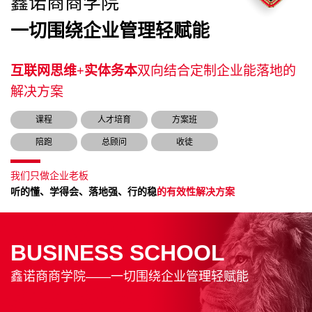
鑫诺商商学院
一切围绕企业管理轻赋能
互联网思维+实体务本
双向结合定制企业能落地的
解决方案
课程
人才培育
方案班
陪跑
总顾问
收徒
我们只做企业老板
听的懂、学得会、落地强、行的稳
的有效性解决方案
BUSINESS SCHOOL
鑫诺商商学院——一切围绕企业管理轻赋能