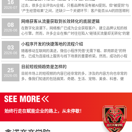
16
过去，很多企业评估AI全域，只看品牌有没有被AI提到。但“被提到”与
2026-07
“产生经营结果”之间，还缺少一个关键环节：客户能否从AI的回答顺利
进入企业的官网、公众号、店铺、客服或其他成交渠道。豆包渠道订
网络获客从流量获取到长效转化的底层逻辑
单可以
08
在数字化浪潮下，网络推广已成为企业获取客户、建立品牌认知的核
2026-06
心引擎。然而，许多企业在推广时往往陷入“砸钱买流量却无转化”的窘
境。真正的网络推广绝非简单的单点投放，而是一套涵盖受众洞察、
小程序开发的快捷落地的流程介绍
内容布局、渠道矩
03
随着移动互联网的演进，微信小程序凭借“无需下载、即用即走”的特
2026-06
性，已成为连接线上服务与线下场景的重要桥梁。然而，成功的小程
序并非简单的代码堆砌，而是产品思维与技术实现的深度结合。要打
目前短视频趋势是怎样的
造一款优良的小程序
25
目前市场上的短视频的内容已经非常的多，涉及的内容方向也非常的
2026-05
多，像我们知道的包括搞笑、奇葩、生活、宠物、美食、科普、健
身、游戏、VR等等，但是以之前9月份今日头条的数据统计看目前奇
葩、搞笑和美食还是非常
始终行走在赋能企业的路上，从未停歇！