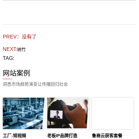
PREV：没有了
NEXT:
纳竹
TAG:
网站案例
洞悉市场趋势演变让传播回归社会
工厂-短视频
老板IP品牌打造
鲁商云获客套餐