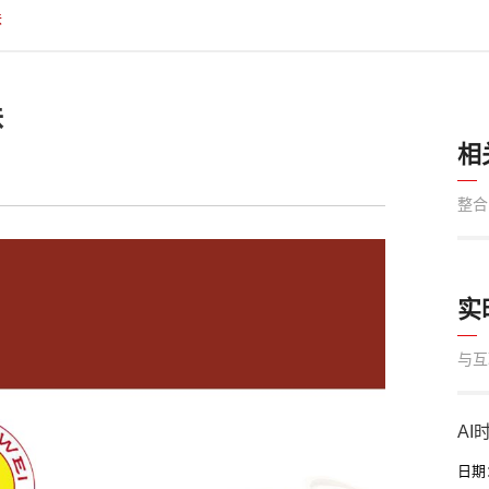
味
味
相
整合
实
与互
A
日期：2